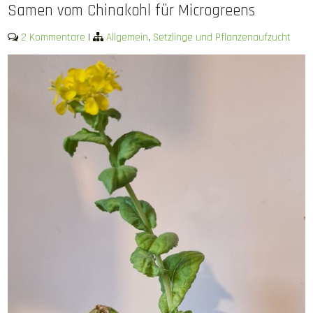
Samen vom Chinakohl für Microgreens
2 Kommentare
|
Allgemein
,
Setzlinge und Pflanzenaufzucht