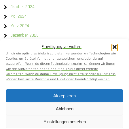
Oktober 2024
Mai 2024
März 2024
Dezember 2023
Einwilligung verwalten
Kategorien
Um dir ein optimales Erlebnis zu bieten, verwenden wir Technologien wie
Cookies, um Geräteinformationen zu speichern und/oder darauf
Allgemein
zuzugreifen. Wenn du diesen Technologien zustimmst, können wir Daten
wie das Surfverhalten oder eindeutige IDs auf dieser Website
Gartengestaltung
verarbeiten. Wenn du deine Einwilligung nicht erteilst oder zurückziehst,
können bestimmte Merkmale und Funktionen beeinträchtigt werden.
Gemüseanbau
Kochen
Akzeptieren
Setzlinge und Pflanzenaufzucht
Ablehnen
Einstellungen ansehen