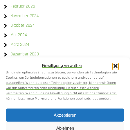
Februar 2025
November 2024
Oktober 2024
Mai 2024
März 2024
Dezember 2023
Einwilligung verwalten
Kategorien
Um dir ein optimales Erlebnis zu bieten, verwenden wir Technologien wie
Cookies, um Geräteinformationen zu speichern und/oder darauf
Allgemein
zuzugreifen. Wenn du diesen Technologien zustimmst, können wir Daten
wie das Surfverhalten oder eindeutige IDs auf dieser Website
Gartengestaltung
verarbeiten. Wenn du deine Einwilligung nicht erteilst oder zurückziehst,
können bestimmte Merkmale und Funktionen beeinträchtigt werden.
Gemüseanbau
Kochen
Akzeptieren
Setzlinge und Pflanzenaufzucht
Ablehnen