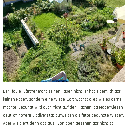
Der „faule“ Gärtner mäht seinen Rasen nicht, er hat eigentlich gar
keinen Rasen, sondern eine Wiese. Dort wächst alles wie es gerne
möchte. Gedüngt wird auch nicht auf den Flächen, da Magerwiesen
deutlich höhere Biodiversität aufweisen als fette gedüngte Wiesen.
Aber wie sieht denn das aus? Von oben gesehen gar nicht so