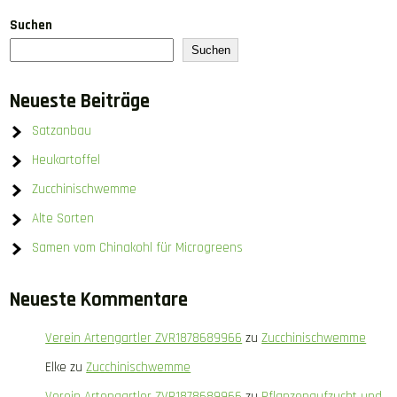
Suchen
Suchen
Neueste Beiträge
Satzanbau
Heukartoffel
Zucchinischwemme
Alte Sorten
Samen vom Chinakohl für Microgreens
Neueste Kommentare
Verein Artengartler ZVR1878689966
zu
Zucchinischwemme
Elke
zu
Zucchinischwemme
Verein Artengartler ZVR1878689966
zu
Pflanzenaufzucht und