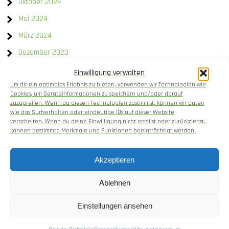
Oktober 2024
Mai 2024
März 2024
Dezember 2023
Einwilligung verwalten
Kategorien
Um dir ein optimales Erlebnis zu bieten, verwenden wir Technologien wie
Cookies, um Geräteinformationen zu speichern und/oder darauf
Allgemein
zuzugreifen. Wenn du diesen Technologien zustimmst, können wir Daten
wie das Surfverhalten oder eindeutige IDs auf dieser Website
Gartengestaltung
verarbeiten. Wenn du deine Einwilligung nicht erteilst oder zurückziehst,
können bestimmte Merkmale und Funktionen beeinträchtigt werden.
Gemüseanbau
Kochen
Akzeptieren
Setzlinge und Pflanzenaufzucht
Ablehnen
Einstellungen ansehen